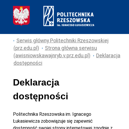
Serwis główny Politechniki Rzeszowskiej
(prz.edu.pl)
Strona główna serwisu
(awisniowskawajnryb.v.prz.edu.pl)
Deklaracja
dostępności
Deklaracja
dostępności
Politechnika Rzeszowska im. Ignacego
Łukasiewicza
zobowiązuje się zapewnić
dostępność swojej
strony internetowej
zgodnie z