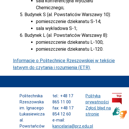
sala konferencyjna Wydziału
Chemicznego;
Budynek S (al. Powstańców Warszawy 10):
pomieszczenie dziekanatu S-14;
sala wykładowa S-1;
Budynek L (al. Powstańców Warszawy 8):
pomieszczenie dziekanatu L-100;
pomieszczenie dziekanatu L-120.
Informacje o Politechnice Rzeszowskiej w tekście
łatwym do czytania i rozumienia (ETR).
Politechnika
tel.: +48 17
Polityka
Rzeszowska
865 11 00
prywatności
im. Ignacego
fax: +48 17
Zgłoś błąd na
Łukasiewicza
854 12 60
stronie
al.
e-mail:
Powstańców
kancelaria@prz.edu.pl